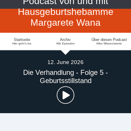
Podcast von und mit
Hausgeburtshebamme
Margarete Wana
Startseite
Archiv
Über diesen Podcast
Hier geht's los
Alle Episoden
Alles Wissenswerte
12. June 2026
Die Verhandlung - Folge 5 -
Geburtsstillstand